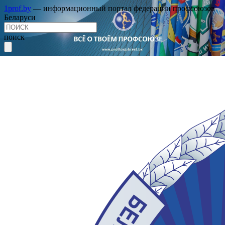
1prof.by
— информационный портал федерации профсоюзов
Беларуси
поиск