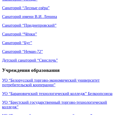
Санаторий “Лесные озёра”
Санаторий имени В.И. Ленина
Санаторий “Приднепровский”
Санаторий “Чёнки”
Санаторий “Буг”
Санаторий “Неман-72”
Детский санаторий “Свислочь”
Учреждения образования
УО “Белорусский торгово-экономический университет
потребительской кооперации”
УО “Барановичский технологический колледж” Белкоопсоюза
УО “Брестский государственный торгово-технологический
колледж”