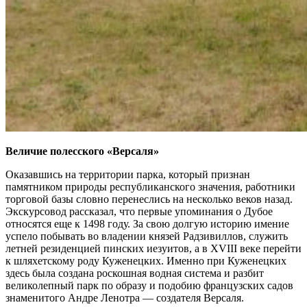
Величие полесского «Версаля»
Оказавшись на территории парка, который признан
памятником природы республиканского значения, работники
торговой базы словно перенеслись на несколько веков назад.
Экскурсовод рассказал, что первые упоминания о Дубое
относятся еще к 1498 году. За свою долгую историю имение
успело побывать во владении князей Радзивиллов, служить
летней резиденцией пинских иезуитов, а в XVIII веке перейти
к шляхетскому роду Куженецких. Именно при Куженецких
здесь была создана роскошная водная система и разбит
великолепный парк по образу и подобию французских садов
знаменитого Андре Ленотра — создателя Версаля.