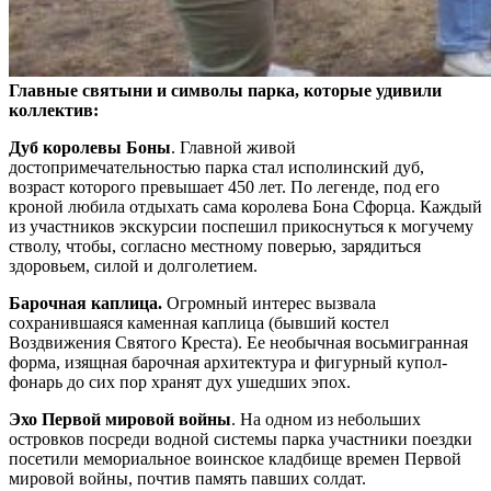
Главные святыни и символы парка, которые удивили
коллектив:
Дуб королевы Боны
. Главной живой
достопримечательностью парка стал исполинский дуб,
возраст которого превышает 450 лет. По легенде, под его
кроной любила отдыхать сама королева Бона Сфорца. Каждый
из участников экскурсии поспешил прикоснуться к могучему
стволу, чтобы, согласно местному поверью, зарядиться
здоровьем, силой и долголетием.
Барочная каплица.
Огромный интерес вызвала
сохранившаяся каменная каплица (бывший костел
Воздвижения Святого Креста). Ее необычная восьмигранная
форма, изящная барочная архитектура и фигурный купол-
фонарь до сих пор хранят дух ушедших эпох.
Эхо Первой мировой войны
. На одном из небольших
островков посреди водной системы парка участники поездки
посетили мемориальное воинское кладбище времен Первой
мировой войны, почтив память павших солдат.