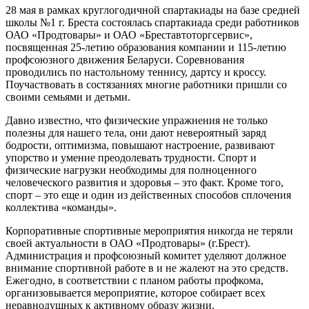
28 мая в рамках круглогодичной спартакиады на базе средней
школы №1 г. Бреста состоялась спартакиада среди работников
ОАО «Продтовары» и ОАО «Бреставтоторгсервис»,
посвященная 25-летию образования компании и 115-летию
профсоюзного движения Беларуси. Соревнования
проводились по настольному теннису, дартсу и кроссу.
Поучаствовать в состязаниях многие работники пришли со
своими семьями и детьми.
Давно известно, что физические упражнения не только
полезны для нашего тела, они дают невероятный заряд
бодрости, оптимизма, повышают настроение, развивают
упорство и умение преодолевать трудности. Спорт и
физические нагрузки необходимы для полноценного
человеческого развития и здоровья – это факт. Кроме того,
спорт – это еще и один из действенных способов сплочения
коллектива «команды».
Корпоративные спортивные мероприятия никогда не теряли
своей актуальности в ОАО «Продтовары» (г.Брест).
Администрация и профсоюзный комитет уделяют должное
внимание спортивной работе в и не жалеют на это средств.
Ежегодно, в соответствии с планом работы профкома,
организовывается мероприятие, которое собирает всех
неравнодушных к активному образу жизни.