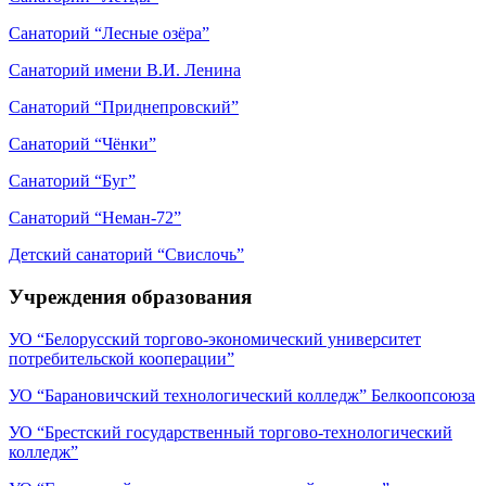
Санаторий “Лесные озёра”
Санаторий имени В.И. Ленина
Санаторий “Приднепровский”
Санаторий “Чёнки”
Санаторий “Буг”
Санаторий “Неман-72”
Детский санаторий “Свислочь”
Учреждения образования
УО “Белорусский торгово-экономический университет
потребительской кооперации”
УО “Барановичский технологический колледж” Белкоопсоюза
УО “Брестский государственный торгово-технологический
колледж”