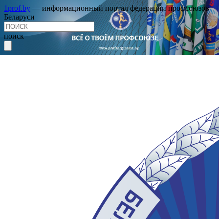
1prof.by
— информационный портал федерации профсоюзов
Беларуси
поиск