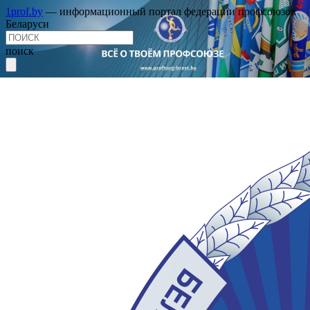
1prof.by
— информационный портал федерации профсоюзов
Беларуси
поиск