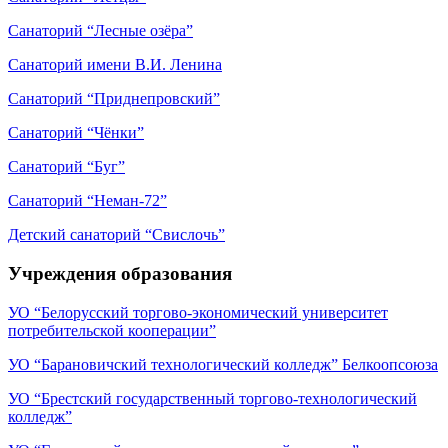
Санаторий “Лесные озёра”
Санаторий имени В.И. Ленина
Санаторий “Приднепровский”
Санаторий “Чёнки”
Санаторий “Буг”
Санаторий “Неман-72”
Детский санаторий “Свислочь”
Учреждения образования
УО “Белорусский торгово-экономический университет
потребительской кооперации”
УО “Барановичский технологический колледж” Белкоопсоюза
УО “Брестский государственный торгово-технологический
колледж”