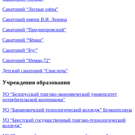
Санаторий “Лесные озёра”
Санаторий имени В.И. Ленина
Санаторий “Приднепровский”
Санаторий “Чёнки”
Санаторий “Буг”
Санаторий “Неман-72”
Детский санаторий “Свислочь”
Учреждения образования
УО “Белорусский торгово-экономический университет
потребительской кооперации”
УО “Барановичский технологический колледж” Белкоопсоюза
УО “Брестский государственный торгово-технологический
колледж”