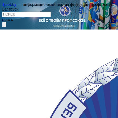
1prof.by
— информационный портал федерации профсоюзов
Беларуси
поиск