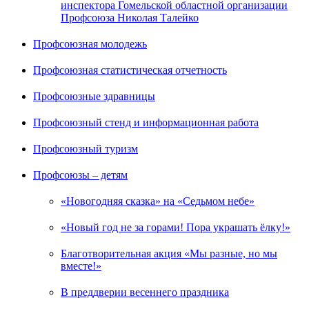
инспектора Гомельской областной организации
Профсоюза Николая Талейко
Профсоюзная молодежь
Профсоюзная статистическая отчетность
Профсоюзные здравницы
Профсоюзный стенд и информационная работа
Профсоюзный туризм
Профсоюзы – детям
«Новогодняя сказка» на «Седьмом небе»
«Новый год не за горами! Пора украшать ёлку!»
Благотворительная акция «Мы разные, но мы
вместе!»
В преддверии весеннего праздника